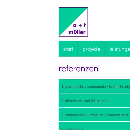
start
projekte
leistung
referenzen
1. gewerbliche / kommunale / kirchliche ob
2. altenwohn- und pflegeheime
3. sanierungen / umbauten / energetische
4. passivhaus