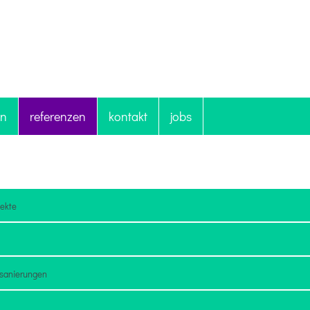
en
referenzen
kontakt
jobs
jekte
 sanierungen