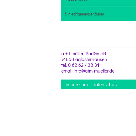
5. niedrigenergiehäuser
a + t müller PartGmbB
74858 aglasterhausen
tel. 0 62 62 / 38 31
email
info@atm-mueller.de
impressum
datenschutz